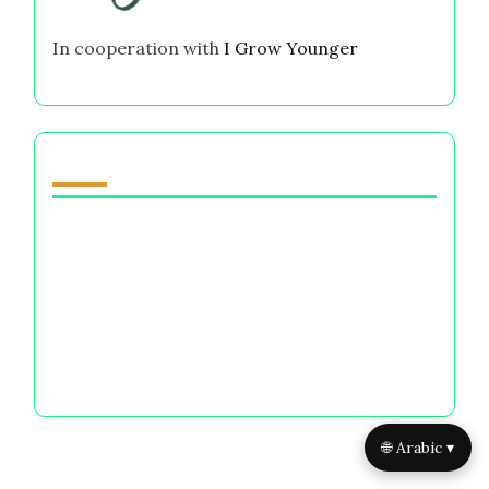
In cooperation with
I Grow Younger
قد يعجبك أيضًا
لن يتغير شيء في حبي لك: فهم الوزن العاطفي
للاختيارات المالية
الخوف من النسيان: كيف تشكل الخيارات المالية هويتنا
ورفاهيتنا النفسية
محفزات اليوميات للحب الذاتي: استكشاف العقلية
المالية، الرفاهية العاطفية، والخيارات الممكّنة
🌐 Arabic ▾