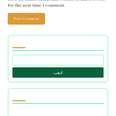
for the next time I comment.
تصفح by Category
اذهب
اكتشف مقالة عشوائية
حب بلا توقعات: التنقل في الرفاهية العاطفية في