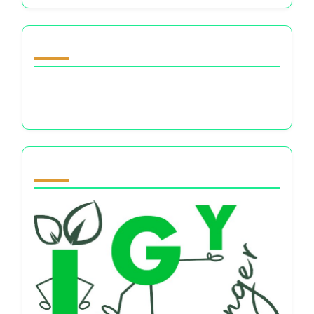
تصفح by Category
اذهب
اكتشف مقالة عشوائية
الفرق بين التعليم والتفكير المستقل: الثقافة المالية،
المرونة العاطفية، ومهارات اتخاذ القرار
Partner