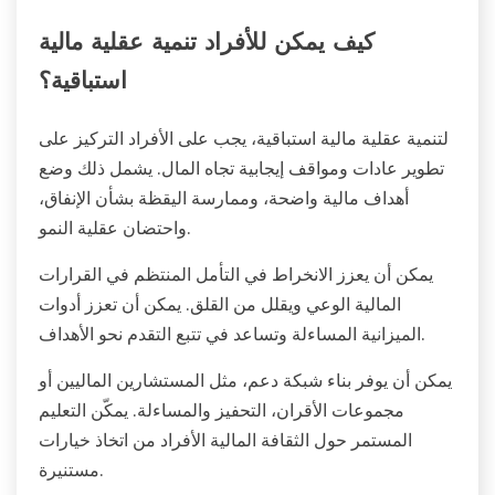
استراتيجيات استباقية. ابدأ بإنشاء ميزانية واقعية لتتبع
الدخل والنفقات. أعط الأولوية لبناء صندوق طوارئ لتوفير
الأمان المالي. مارس تقنيات اليقظة، مثل التأمل أو التنفس
العميق، لتقليل القلق. اطلب الدعم من المستشارين
الماليين أو مجموعات الدعم للحصول على رؤى ومشاركة
التجارب. أخيراً، قم بتنمية عقلية إيجابية تجاه المال من خلال
التركيز على الأهداف المالية والاحتفال بالإنجازات الصغيرة.
كيف يمكن للأفراد تنمية عقلية مالية
استباقية؟
لتنمية عقلية مالية استباقية، يجب على الأفراد التركيز على
تطوير عادات ومواقف إيجابية تجاه المال. يشمل ذلك وضع
أهداف مالية واضحة، وممارسة اليقظة بشأن الإنفاق،
واحتضان عقلية النمو.
يمكن أن يعزز الانخراط في التأمل المنتظم في القرارات