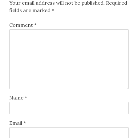
الاقتصاد السلوكي واتخاذ
كيفية شراء عمل بدون أموال:
navigation
القرار في التمويل الشخصي
التغلب على الخوف، بناء الثقة،
والتخطيط الاستراتيجي
Leave a Reply
Your email address will not be published.
Required
fields are marked
*
Comment
*