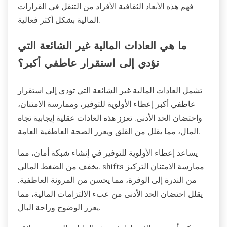
والتوفير. على سبيل المثال، غالباً ما تعطي الثقافات
الجماعية الأولوية للدعم المالي المشترك، بينما تركز
الثقافات الفردية على المسؤولية المالية الشخصية. يمكن
أن تؤدي هذه المنظورات المختلفة إلى أساليب متنوعة في
وضع الميزانية واستراتيجيات الاستثمار. بالإضافة إلى ذلك،
يمكن أن تخلق السرد الثقافي حول الثروة والنجاح توتراً
عاطفياً أو تمكيناً، مما يؤثر على الصحة المالية العامة. يمكّن
فهم هذه الأبعاد الثقافية الأفراد من التنقل في القرارات
المالية بشكل أكثر فعالية.
ما هي العادات المالية غير الشائعة التي
تؤدي إلى استقرار عاطفي أكبر؟
تشمل العادات المالية غير الشائعة التي تؤدي إلى استقرار
عاطفي أكبر إعطاء الأولوية للتوفير، وممارسة الامتنان،
واحتضان الحد الأدنى. تعزز هذه العادات عقلية إيجابية تجاه
المال، مما يقلل من القلق ويعزز الصحة العاطفية العامة.