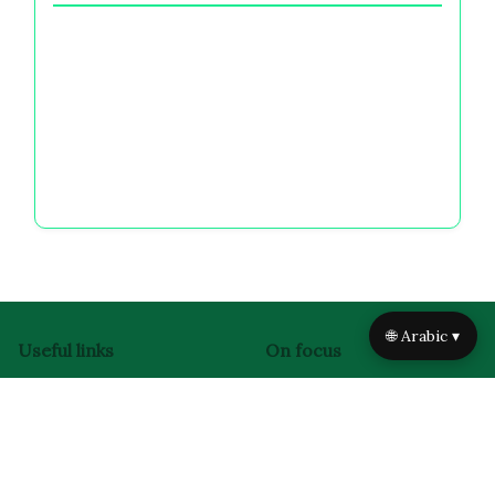
أثر الخيارات المالية على الرفاهية: التوتر، القلق،
والسعادة على المدى الطويل
علم نفس المال PDF: فهم المحفزات العاطفية،
انحيازات اتخاذ القرار، والرفاهية المالية
أثر المال على الصحة النفسية: التوتر، القلق، والرفاهية
المالية على المدى الطويل
🌐 Arabic ▾
Useful links
On focus
وجهة نظر بديهية: فهم
الرئيسية
المحفزات العاطفية
من نحن
والتحيزات المعرفية في
اتصل بنا
قرارات المال
مدونة
أسئلة أخلاقية: التنقل بين الآثار
سياسة الخصوصية