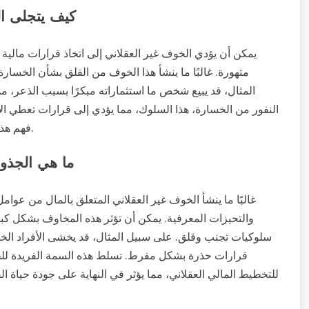
كيف يتجلى ال
يمكن أن يؤدي الخوف غير العقلاني إلى اتخاذ قرارات مالية
متهورة. غالبًا ما ينشأ هذا الخوف من القلق بشأن الخسارة
المثال، قد يبيع شخص ما استثماراته مبكرًا بسبب الذعر، م
النفور من الخسارة، هذا السلوك، مما يؤدي إلى قرارات تعطي الأ
فهم هذه الأنماط أمر ضروري لتحسين الثقافة المالية والرفاهية العقلية.
ما هي الجذور
غالبًا ما ينشأ الخوف غير العقلاني المتعلق بالمال من عو
والتحيزات المعرفية. يمكن أن تؤثر هذه المخاوف بشكل كبي
سلوكيات تجنب وقلق. على سبيل المثال، قد يخشى الأفراد الخس
قرارات حذرة بشكل مفرط. تسلط هذه السمة الفريدة للخو
للتخطيط المالي العقلاني، مما يؤثر في النهاية على جودة حياة ا