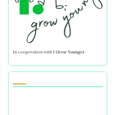
In cooperation with
I Grow Younger
قد يعجبك أيضًا
لن يتغير شيء في حبي لك: فهم الوزن العاطفي
للاختيارات المالية
الخوف من النسيان: كيف تشكل الخيارات المالية هويتنا
ورفاهيتنا النفسية