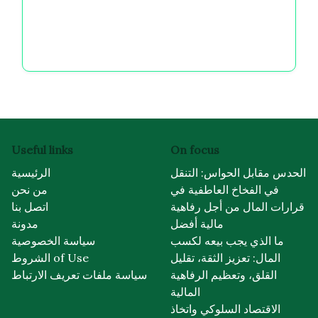
ورفاهيتنا النفسية
محفزات اليوميات للحب الذاتي: استكشاف العقلية
المالية، الرفاهية العاطفية، والخيارات الممكّنة
Useful links
On focus
الحدس مقابل الحواس: التنقل
الرئيسية
في الفخاخ العاطفية في
من نحن
قرارات المال من أجل رفاهية
اتصل بنا
مالية أفضل
مدونة
ما الذي يجب بيعه لكسب
سياسة الخصوصية
المال: تعزيز الثقة، تقليل
الشروط of Use
القلق، وتعظيم الرفاهية
سياسة ملفات تعريف الارتباط
المالية
الاقتصاد السلوكي واتخاذ