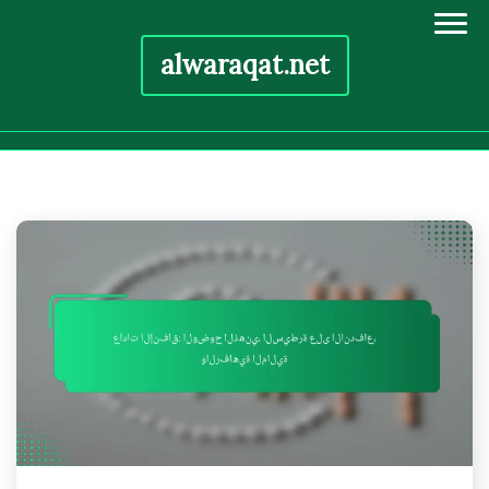
alwaraqat.net
Skip
to
content